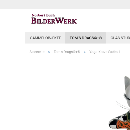
SAMMELOBJEKTE
TOM’S DRAGS©+®
GLAS STUD
»
»
Startseite
Tom’s Drags©+®
Yoga Katze Sadhu L