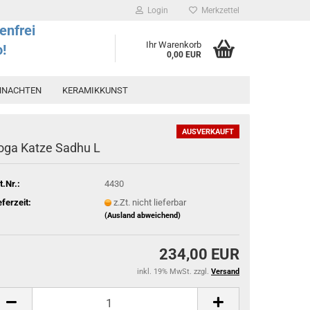
Login
Merkzettel
enfrei
Ihr Warenkorb
o!
0,00 EUR
HNACHTEN
KERAMIKKUNST
AUSVERKAUFT
oga Katze Sadhu L
t.Nr.:
4430
eferzeit:
z.Zt. nicht lieferbar
(Ausland abweichend)
234,00 EUR
inkl. 19% MwSt. zzgl.
Versand