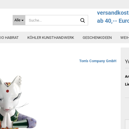
versandkost
Suche...
ab 40,-- Eur
Alle
IO HABRAT
KÖHLER KUNSTHANDWERK
GESCHENKIDEEN
WEI
Y
Tom's Company GmbH
Ar
Li