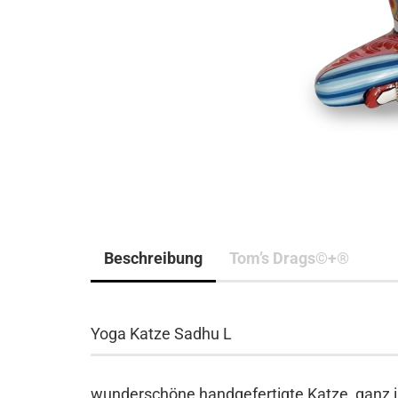
Beschreibung
Tom’s Drags©+®
Yoga Katze Sadhu L
wunderschöne handgefertigte Katze, ganz i