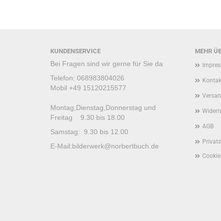
KUNDENSERVICE
MEHR ÜB
Bei Fragen sind wir gerne für Sie da
Impre
Telefon: 068983804026
Kontak
Mobil +49 15120215577
Versan
Montag,Dienstag,Donnerstag und
Widerr
Freitag 9.30 bis 18.00
AGB
Samstag: 9.30 bis 12.00
Privat
E-Mail:
bilderwerk@norbertbuch.de
Cookie