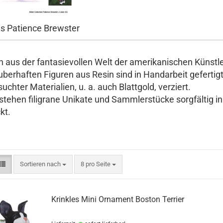
es Patience Brewster
n aus der fantasievollen Welt der amerikanischen Künstle
uberhaften Figuren aus Resin sind in Handarbeit gefert
uchter Materialien, u. a. auch Blattgold, verziert.
stehen filigrane Unikate und Sammlerstücke sorgfältig 
kt.
Sortieren nach
pro Seite
Sortieren nach
8 pro Seite
Krinkles Mini Ornament Boston Terrier