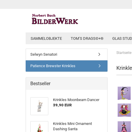
SAMMELOBJEKTE
TOM’S DRAGS©+®
GLAS STUD
Startseite
Selwyn Senatori
Patience Brewster Krinkles
Krinkl
Bestseller
Krinkles Moonbeam Dancer
39,90 EUR
Krinkles Mini Ornament
Dashing Santa