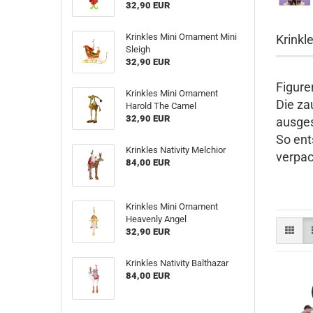
32,90 EUR
Krinkles Mini Ornament Mini
Krinkl
Sleigh
32,90 EUR
Figure
Krinkles Mini Ornament
Die za
Harold The Camel
32,90 EUR
ausges
So ent
Krinkles Nativity Melchior
verpac
84,00 EUR
Krinkles Mini Ornament
Heavenly Angel
32,90 EUR
Krinkles Nativity Balthazar
84,00 EUR