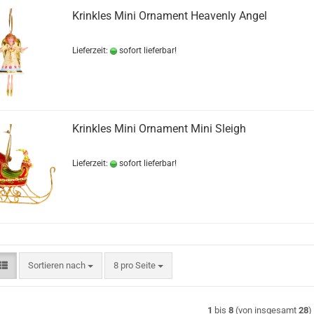
Krinkles Mini Ornament Heavenly Angel
Lieferzeit:
sofort lieferbar!
Krinkles Mini Ornament Mini Sleigh
Lieferzeit:
sofort lieferbar!
Sortieren nach
pro Seite
Sortieren nach
8 pro Seite
1
bis
8
(von insgesamt
28
)