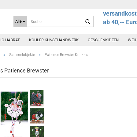
versandkost
Suche...
ab 40,-- Eur
Alle
IO HABRAT
KÖHLER KUNSTHANDWERK
GESCHENKIDEEN
WEI
»
»
Sammelobjekte
Patience Brewster Krinkles
es Patience Brewster