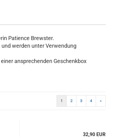
rin Patience Brewster.
igt und werden unter Verwendung
in einer ansprechenden Geschenkbox
1
2
3
4
»
32,90 EUR