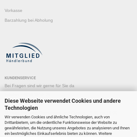
Vorkasse
Barzahlung bei Abholung
KUNDENSERVICE
Bei Fragen sind wir gerne für Sie da
Telefon: 068983804026
Diese Webseite verwendet Cookies und andere
Mobil +49 15120215577
Technologien
Montag,Dienstag,Donnerstag und Freitag 9.30 bis 18.00
Wir verwenden Cookies und ähnliche Technologien, auch von
Samstag: 9.30 bis 12.00
Drittanbietern, um die ordentliche Funktionsweise der Website zu
gewährleisten, die Nutzung unseres Angebotes zu analysieren und Ihnen
E-Mail:
bilderwerk@norbertbuch.de
ein bestmögliches Einkaufserlebnis bieten zu können. Weitere