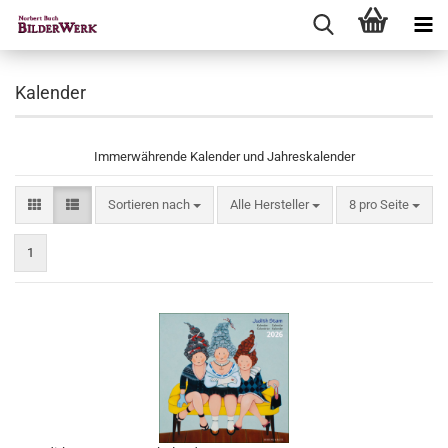
Kalender
Immerwährende Kalender und Jahreskalender
Sortieren nach
pro Seite
Sortieren nach
Alle Hersteller
8 pro Seite
1