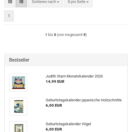
Sortieren nach
pro Seite
Sortieren nach
8 pro Seite
1
1
bis
8
(von insgesamt
8
)
Bestseller
Judith Stam Monatskalender 2026
14,99 EUR
Geburtstagskalender japanische Holzschnitte
6,00 EUR
Geburtstagskalender Vögel
6,00 EUR