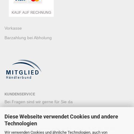
Vorkasse
Barzahlung bei Abholung
KUNDENSERVICE
Bei Fragen sind wir gerne für Sie da
Telefon: 068983804026
Diese Webseite verwendet Cookies und andere
Mobil +49 15120215577
Technologien
Montag,Dienstag,Donnerstag und Freitag 9.30 bis 18.00
Wir verwenden Cookies und ähnliche Technologien, auch von