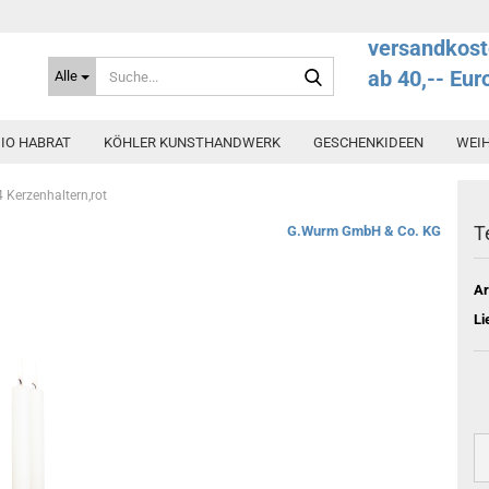
versandkost
Suche...
ab 40,-- Eur
Alle
IO HABRAT
KÖHLER KUNSTHANDWERK
GESCHENKIDEEN
WEI
 4 Kerzenhaltern,rot
T
G.Wurm GmbH & Co. KG
Ar
Li