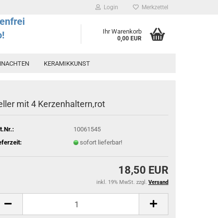
Login
Merkzettel
enfrei
Ihr Warenkorb
o!
0,00 EUR
HNACHTEN
KERAMIKKUNST
eller mit 4 Kerzenhaltern,rot
t.Nr.:
10061545
eferzeit:
sofort lieferbar!
18,50 EUR
inkl. 19% MwSt. zzgl.
Versand