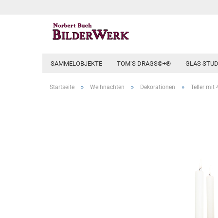
SAMMELOBJEKTE
TOM’S DRAGS©+®
GLAS STUD
»
»
»
Startseite
Weihnachten
Dekorationen
Teller mit