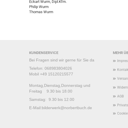
Eckart Wurm, Dipl.Kfm.
Philip Wurm
Thomas Wurm
KUNDENSERVICE
MEHR ÜB
Bei Fragen sind wir gerne für Sie da
Impre
Telefon: 068983804026
Kontak
Mobil +49 15120215577
Versan
Montag,Dienstag,Donnerstag und
Widerr
Freitag 9.30 bis 18.00
AGB
Samstag: 9.30 bis 12.00
Privat
E-Mail:
bilderwerk@norbertbuch.de
Cookie