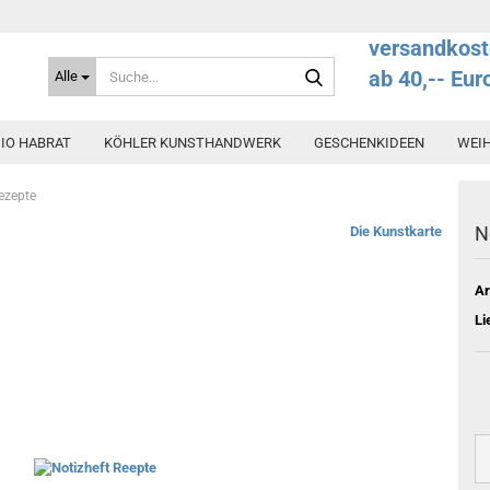
versandkost
Suche...
ab 40,-- Eur
Alle
IO HABRAT
KÖHLER KUNSTHANDWERK
GESCHENKIDEEN
WEI
ezepte
N
Die Kunstkarte
Ar
Li