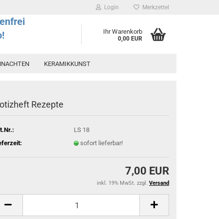
Login
Merkzettel
enfrei
Ihr Warenkorb
o!
0,00 EUR
HNACHTEN
KERAMIKKUNST
otizheft Rezepte
t.Nr.:
LS 18
eferzeit:
sofort lieferbar!
7,00 EUR
inkl. 19% MwSt. zzgl.
Versand