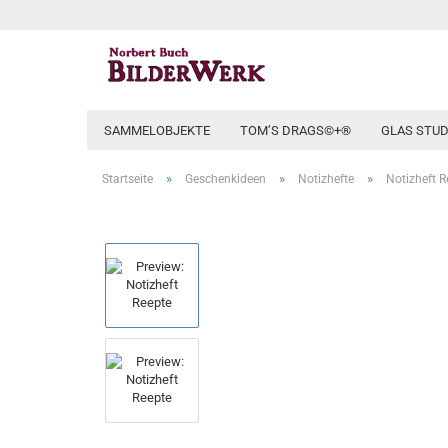
SAMMELOBJEKTE
TOM’S DRAGS©+®
GLAS STUD
»
»
»
Startseite
Geschenkideen
Notizhefte
Notizheft R