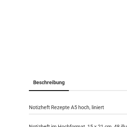
Beschreibung
Notizheft Rezepte A5 hoch, liniert
Notizheft im Hochformat, 15 x 21 cm, 48 ill