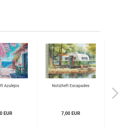
ft Azulejos
Notizheft Escapades
Sc
00 EUR
7,00 EUR