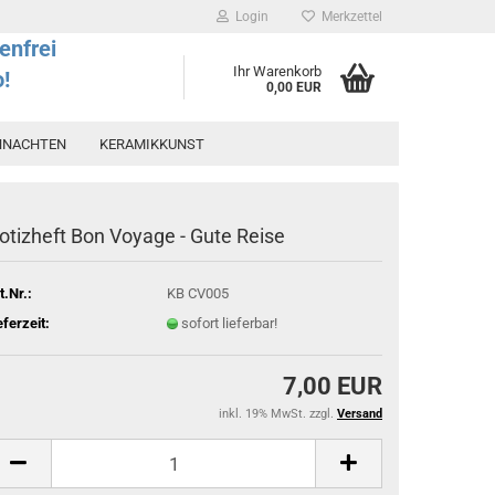
Login
Merkzettel
enfrei
Ihr Warenkorb
o!
0,00 EUR
HNACHTEN
KERAMIKKUNST
otizheft Bon Voyage - Gute Reise
t.Nr.:
KB CV005
eferzeit:
sofort lieferbar!
7,00 EUR
inkl. 19% MwSt. zzgl.
Versand