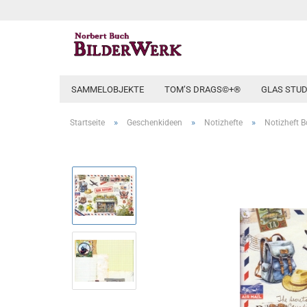
SAMMELOBJEKTE
TOM’S DRAGS©+®
GLAS STUD
»
»
»
Startseite
Geschenkideen
Notizhefte
Notizheft B