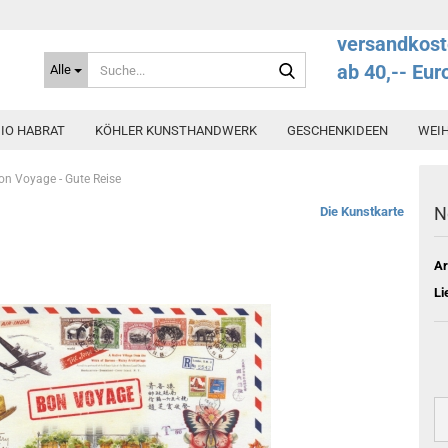
versandkost
Suche...
ab 40,-- Eur
Alle
IO HABRAT
KÖHLER KUNSTHANDWERK
GESCHENKIDEEN
WEI
on Voyage - Gute Reise
N
Die Kunstkarte
Ar
Li